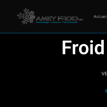
Accuei
Froi
VE