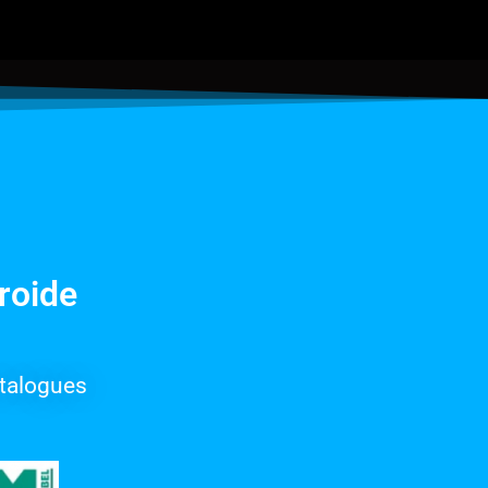
roide
talogues