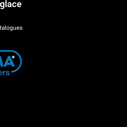
glace​
talogues