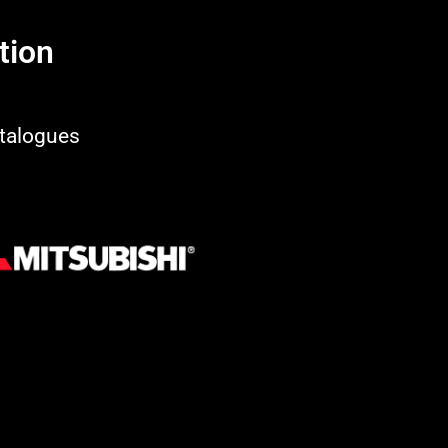
ion​
talogues